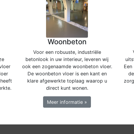
Woonbeton
Voor een robuuste, industriële
ze
betonlook in uw interieur, leveren wij
uit
vloer
ook een zogenaamde woonbeton vloer.
Een 
loer
De woonbeton vloer is een kant en
de
 heeft
klare afgewerkte toplaag waarop u
zorg
erkte.
direct kunt wonen.
Meer informatie »