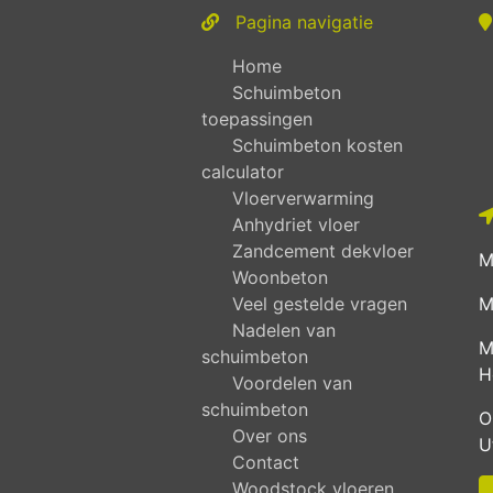
Pagina navigatie
Home
Schuimbeton
toepassingen
Schuimbeton kosten
calculator
Vloerverwarming
Anhydriet vloer
Zandcement dekvloer
M
Woonbeton
Veel gestelde vragen
M
Nadelen van
M
schuimbeton
H
Voordelen van
schuimbeton
O
Over ons
U
Contact
Woodstock vloeren