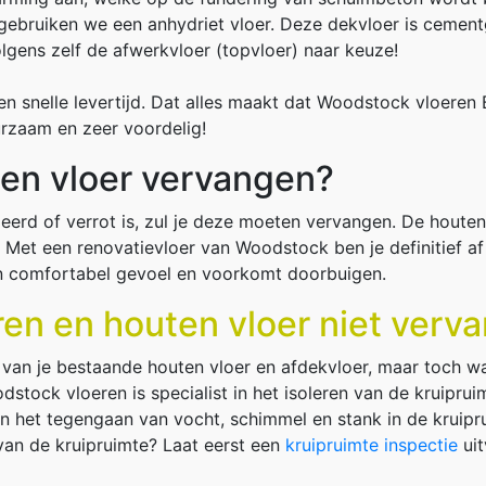
 gebruiken we een anhydriet vloer. Deze dekvloer is ceme
olgens zelf de afwerkvloer (topvloer) naar keuze!
een snelle levertijd. Dat alles maakt dat Woodstock vloeren 
urzaam en zeer voordelig!
en vloer vervangen?
leerd of verrot is, zul je deze moeten vervangen. De houte
. Met een renovatievloer van Woodstock ben je definitief a
en comfortabel gevoel en voorkomt doorbuigen.
ren en houten vloer niet verv
 van je bestaande houten vloer en afdekvloer, maar toch w
dstock vloeren is specialist in het isoleren van de kruiprui
n het tegengaan van vocht, schimmel en stank in de kruipr
 van de kruipruimte? Laat eerst een
kruipruimte inspectie
uit