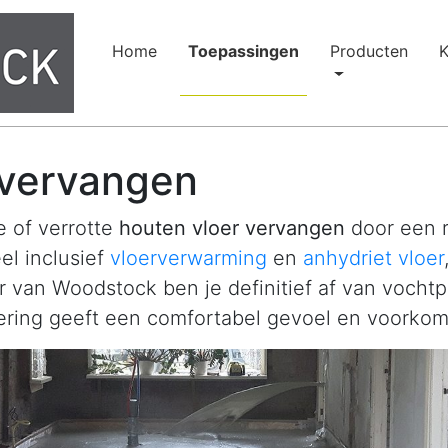
(current)
Home
Toepassingen
Producten
K
 vervangen
 of verrotte
houten vloer vervangen
door een r
el inclusief
vloerverwarming
en
anhydriet vloer
er van Woodstock ben je definitief af van vocht
ring geeft een comfortabel gevoel en voorkom