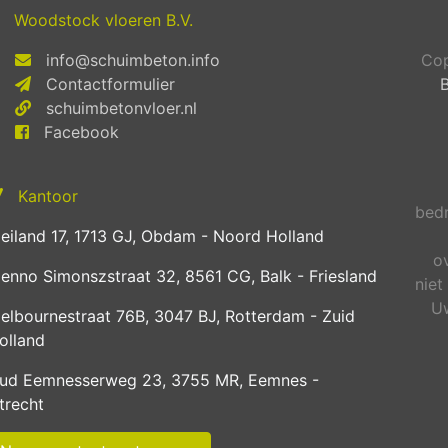
Woodstock vloeren B.V.
info@schuimbeton.info
Cop
Contactformulier
schuimbetonvloer.nl
Facebook
Kantoor
bedr
eiland 17, 1713 GJ, Obdam - Noord Holland
o
enno Simonszstraat 32, 8561 CG, Balk - Friesland
niet
Uw
elbournestraat 76B, 3047 BJ, Rotterdam - Zuid
olland
ud Eemnesserweg 23, 3755 MR, Eemnes -
trecht