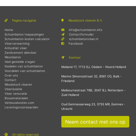
Pagina navigatie
Woodstock vloeren B.V.
Home
info@schuimbeton.info
Schuimbeton toepassingen
Contactformulier
Schuimbeton kosten calculator
schuimbetonvloer.nl
Vloerverwarming
Facebook
Anhydriet vloer
Zandcement dekvloer
Woonbeton
Kantoor
Veel gestelde vragen
Nadelen van schuimbeton
Meiland 17, 1713 GJ, Obdam - Noord Holland
Voordelen van schuimbeton
Over ons
Menno Simonszstraat 32, 8561 CG, Balk -
Contact
Friesland
Woodstock vloeren
Vloerisolatie
Melbournestraat 76B, 3047 BJ, Rotterdam -
Vloer renovatie
Zuid Holland
Bouwmaterialen
Verbouwkosten.com
Oud Eemnesserweg 23, 3755 MR, Eemnes -
Leveringsvoorwaarden
Utrecht
Neem contact met ons op
All rights reserved