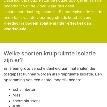
Deze lucht is koud en zal de koude doorgeven aan de
onderkant van de vloer, waar dus geen
isolatiemateriaal tegenaan zit. Bij bodemisolatie zal de
onderkant van de vloer nog steeds koud blijven.
Hierdoor is bodemisolatie minder effectief dan
vloerisolatie
.
Welke soorten kruipruimte isolatie
zijn er?
Er is een grote verscheidenheid aan materialen die
toegepast kunnen worden als kruipruimte isolatie. Een
opsomming van een aantal mogelijkheden:
schuimbeton
vlas
thermokussens
EPS