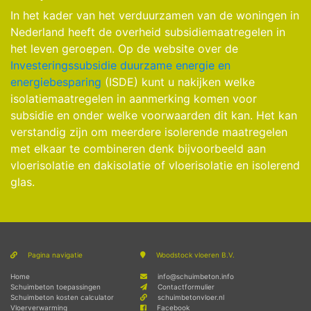
In het kader van het verduurzamen van de woningen in
Nederland heeft de overheid subsidiemaatregelen in
het leven geroepen. Op de website over de
Investeringssubsidie duurzame energie en
energiebesparing
(ISDE) kunt u nakijken welke
isolatiemaatregelen in aanmerking komen voor
subsidie en onder welke voorwaarden dit kan. Het kan
verstandig zijn om meerdere isolerende maatregelen
met elkaar te combineren denk bijvoorbeeld aan
vloerisolatie en dakisolatie of vloerisolatie en isolerend
glas.
Pagina navigatie
Woodstock vloeren B.V.
Home
info@schuimbeton.info
Schuimbeton toepassingen
Contactformulier
Schuimbeton kosten calculator
schuimbetonvloer.nl
Vloerverwarming
Facebook