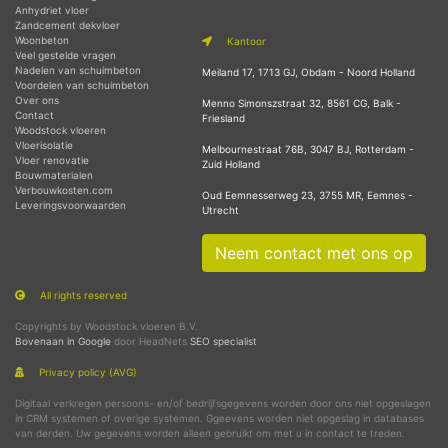
Anhydriet vloer
Zandcement dekvloer
Woonbeton
Kantoor
Veel gestelde vragen
Nadelen van schuimbeton
Meiland 17, 1713 GJ, Obdam - Noord Holland
Voordelen van schuimbeton
Over ons
Menno Simonszstraat 32, 8561 CG, Balk -
Contact
Friesland
Woodstock vloeren
Vloerisolatie
Melbournestraat 76B, 3047 BJ, Rotterdam -
Vloer renovatie
Zuid Holland
Bouwmaterialen
Verbouwkosten.com
Oud Eemnesserweg 23, 3755 MR, Eemnes -
Leveringsvoorwaarden
Utrecht
Neem contact met ons op
All rights reserved
Copyrights by Woodstock vloeren B.V.
Bovenaan in Google
door HeadNets
SEO specialist
Privacy policy (AVG)
Digitaal verkregen persoons- en/of bedrijfsgegevens worden door ons niet opgeslagen
in CRM systemen of overige systemen. Ggeevens worden niet opgeslag in databases
van derden. Uw gegevens worden alleen gebruikt om met u in contact te treden.