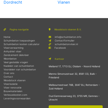
Dordrecht
Vianen
Pagina navigatie
Woodstock vloeren B.V.
Home
info@schuimbeton.info
Schuimbeton toepassingen
Contactformulier
Schuimbeton kosten calculator
schuimbetonvloer.nl
Vloerverwarming
Facebook
Anhydriet vloer
Zandcement dekvloer
Woonbeton
Kantoor
Veel gestelde vragen
Nadelen van schuimbeton
Meiland 17, 1713 GJ, Obdam - Noord Holland
Voordelen van schuimbeton
Over ons
Menno Simonszstraat 32, 8561 CG, Balk -
Contact
Friesland
Woodstock vloeren
Vloerisolatie
Melbournestraat 76B, 3047 BJ, Rotterdam -
Vloer renovatie
Zuid Holland
Bouwmaterialen
Verbouwkosten.com
Oud Eemnesserweg 23, 3755 MR, Eemnes -
Leveringsvoorwaarden
Utrecht