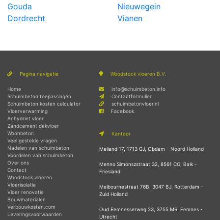
Gouda
Nieuwegein
Dordrecht
Vianen
Pagina navigatie
Woodstock vloeren B.V.
Home
info@schuimbeton.info
Schuimbeton toepassingen
Contactformulier
Schuimbeton kosten calculator
schuimbetonvloer.nl
Vloerverwarming
Facebook
Anhydriet vloer
Zandcement dekvloer
Woonbeton
Kantoor
Veel gestelde vragen
Nadelen van schuimbeton
Meiland 17, 1713 GJ, Obdam - Noord Holland
Voordelen van schuimbeton
Over ons
Menno Simonszstraat 32, 8561 CG, Balk -
Contact
Friesland
Woodstock vloeren
Vloerisolatie
Melbournestraat 76B, 3047 BJ, Rotterdam -
Vloer renovatie
Zuid Holland
Bouwmaterialen
Verbouwkosten.com
Oud Eemnesserweg 23, 3755 MR, Eemnes -
Leveringsvoorwaarden
Utrecht