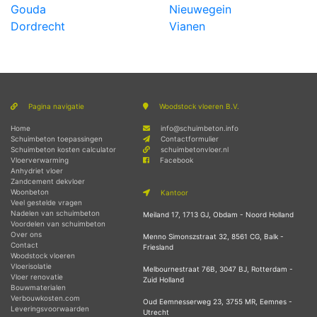
Gouda
Nieuwegein
Dordrecht
Vianen
Pagina navigatie
Woodstock vloeren B.V.
Home
info@schuimbeton.info
Schuimbeton toepassingen
Contactformulier
Schuimbeton kosten calculator
schuimbetonvloer.nl
Vloerverwarming
Facebook
Anhydriet vloer
Zandcement dekvloer
Woonbeton
Kantoor
Veel gestelde vragen
Nadelen van schuimbeton
Meiland 17, 1713 GJ, Obdam - Noord Holland
Voordelen van schuimbeton
Over ons
Menno Simonszstraat 32, 8561 CG, Balk -
Contact
Friesland
Woodstock vloeren
Vloerisolatie
Melbournestraat 76B, 3047 BJ, Rotterdam -
Vloer renovatie
Zuid Holland
Bouwmaterialen
Verbouwkosten.com
Oud Eemnesserweg 23, 3755 MR, Eemnes -
Leveringsvoorwaarden
Utrecht